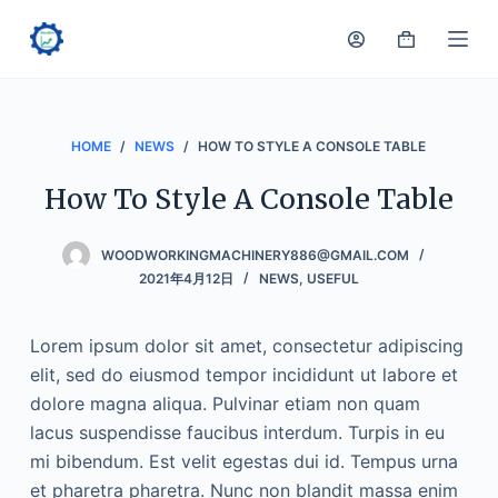
S
k
i
p
t
HOME
/
NEWS
/
HOW TO STYLE A CONSOLE TABLE
o
How To Style A Console Table
c
o
n
WOODWORKINGMACHINERY886@GMAIL.COM
2021年4月12日
NEWS
,
USEFUL
t
e
n
Lorem ipsum dolor sit amet, consectetur adipiscing
t
elit, sed do eiusmod tempor incididunt ut labore et
dolore magna aliqua. Pulvinar etiam non quam
lacus suspendisse faucibus interdum. Turpis in eu
mi bibendum. Est velit egestas dui id. Tempus urna
et pharetra pharetra. Nunc non blandit massa enim